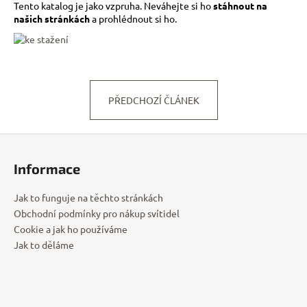
Tento katalog je jako vzpruha. Neváhejte si ho
stáhnout na
a
našich stránkách
a prohlédnout si ho.
j
í
t
?
PŘEDCHOZÍ ČLÁNEK
Z
á
HLEDAT
Informace
p
a
Jak to funguje na těchto stránkách
t
Obchodní podmínky pro nákup svítidel
í
Cookie a jak ho používáme
Jak to děláme