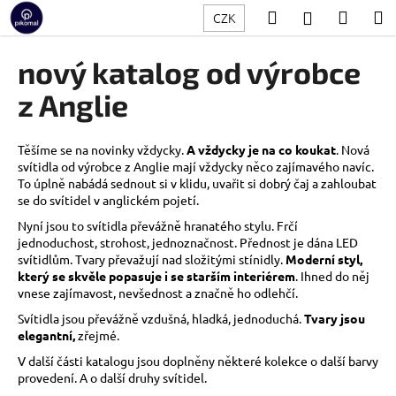
K
Přejít
Hledat
Nákup
M
Přihlášení
CZK
na
o
obsah
Zpět
Zpět
košík
š
nový katalog od výrobce
í
C
z Anglie
k
o
p
Těšíme se na novinky vždycky.
A vždycky je na co koukat
. Nová
o
svítidla od výrobce z Anglie mají vždycky něco zajímavého navíc.
To úplně nabádá sednout si v klidu, uvařit si dobrý čaj a zahloubat
t
se do svítidel v anglickém pojetí.
ř
Nyní jsou to svítidla převážně hranatého stylu. Frčí
e
jednoduchost, strohost, jednoznačnost. Přednost je dána LED
b
svítidlům. Tvary převažují nad složitými stínidly.
Moderní styl,
který se skvěle popasuje i se starším interiérem
. Ihned do něj
u
vnese zajímavost, nevšednost a značně ho odlehčí.
j
Svítidla jsou převážně vzdušná, hladká, jednoduchá.
Tvary jsou
e
elegantní,
zřejmé.
t
V další části katalogu jsou doplněny některé kolekce o další barvy
e
provedení. A o další druhy svítidel.
n