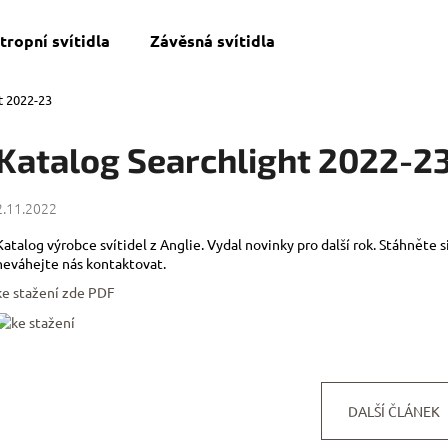
tropní svítidla
Závěsná svítidla
t 2022-23
Co potřebujete najít?
Katalog Searchlight 2022-2
HLEDAT
2.11.2022
Katalog výrobce svítidel z Anglie. Vydal novinky pro další rok. Stáhněte s
neváhejte nás kontaktovat.
ke stažení zde PDF
DALŠÍ ČLÁNEK