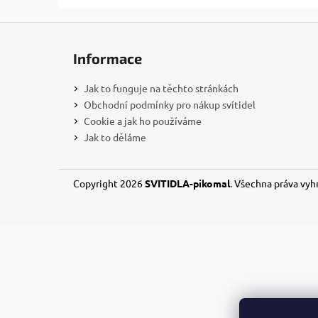
l
Z
á
Informace
p
a
Jak to funguje na těchto stránkách
t
Obchodní podmínky pro nákup svítidel
í
Cookie a jak ho používáme
Jak to děláme
Copyright 2026
SVITIDLA-pikomal
. Všechna práva vyh