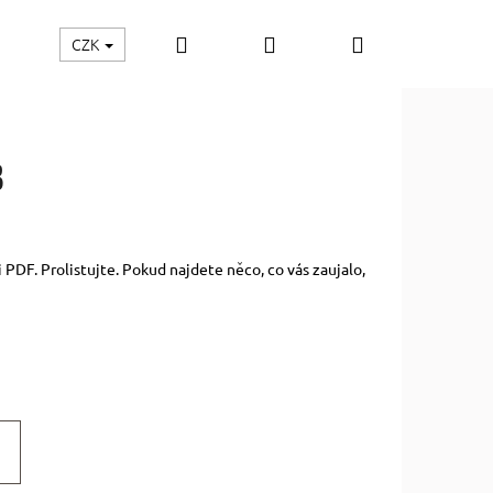
Hledat
Přihlášení
Nákupní
CZK
košík
3
i PDF. Prolistujte. Pokud najdete něco, co vás zaujalo,