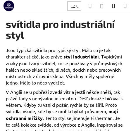
K
Přejít
Hledat
Nákup
M
Přihlášení
CZK
na
o
obsah
Zpět
Zpět
košík
š
svítidla pro industriální
í
C
styl
k
o
p
Jsou typická svítidla pro typický styl. Málo co je tak
o
charakteristické, jako právě
styl industriální
. Typickými
t
znaky jsou tvary svítidel, co se používaly v průmyslových
ř
halách nebo skladištích, dílnách, docích nebo pracovních
místnostech v úrovni sklepa. Všechny měly společné
e
jedno. Mělo to něco vydržet.
b
u
V Anglii se u pobřeží zvedá vítr a jestli někde sněží, tak
právě tady s nebývalou intenzitou. Déšť dokáže bičovat s
j
větrem. Kdyby tu vznikl požár, rychle by se šířil. Proto
e
svítidla, všude, kde by se mohla hýbat průvanem,
mají
t
ochranné mřížky
. Tento styl se jmenuje Fisherman. Je
e
to celá kolekce svítidel od výrobce z Anglie, inspiroval se
n
tímto stylem, touto dobou pracovních a nevlídných