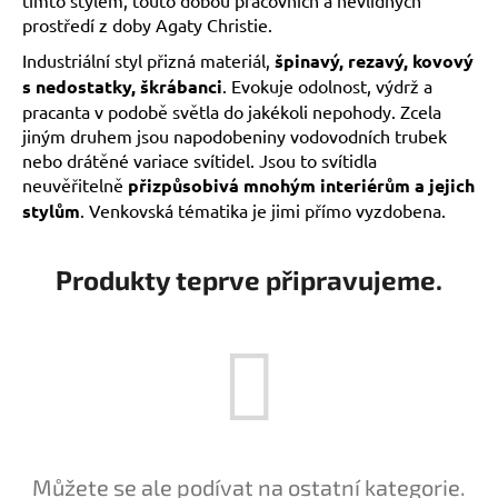
a
prostředí z doby Agaty Christie.
j
Industriální styl přizná materiál,
špinavý, rezavý, kovový
í
s nedostatky, škrábanci
. Evokuje odolnost, výdrž a
t
pracanta v podobě světla do jakékoli nepohody. Zcela
jiným druhem jsou napodobeniny vodovodních trubek
?
nebo drátěné variace svítidel. Jsou to svítidla
neuvěřitelně
přizpůsobivá mnohým interiérům a jejich
stylům
. Venkovská tématika je jimi přímo vyzdobena.
HLEDAT
Produkty teprve připravujeme.
Můžete se ale podívat na ostatní kategorie.