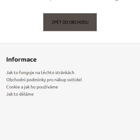
ZPĚT DO OBCHODU
Z
á
Informace
p
a
Jak to funguje na těchto stránkách
t
Obchodní podmínky pro nákup svítidel
í
Cookie a jak ho používáme
Jak to děláme