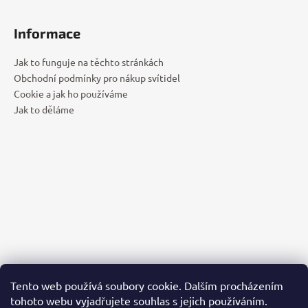
Z
á
Informace
p
a
Jak to funguje na těchto stránkách
t
Obchodní podmínky pro nákup svítidel
í
Cookie a jak ho používáme
Jak to děláme
Tento web používá soubory cookie. Dalším procházením
tohoto webu vyjadřujete souhlas s jejich používáním.