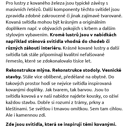
Pro lustry z kovaného železa jsou typické závěsy s
a
masivních řetězů. Další komponenty těchto svítidel jsou
j
zpravidla zdobně zakroucené či jinak zajímavě tvarované.
í
Kovaná svítidla mohou být krásným a originálním
doplňkem např. v obývacích pokojích s krbem a dalším
t
stylovým vybavením.
Kromě lustrů jsou v nabídkách
?
například stěnová svítidla vhodná do chodeb či
různých zákoutí interiéru.
Krásné kované lustry a další
svítidla tak stále připomínají kvalitní nefalšované
řemeslo, které se zdokonalovalo tisíce let.
HLEDAT
Rekonstrukce mlýna. Rekonstrukce stodoly. Vesnické
stavby.
Stále více oblíbené, předělané na obytné. Do
takových prostor hodí se nejvíce svítidla inspirovaná
kovanými doplňky. Jak tvarem, tak barvou. Jsou to
svítidla kovová a v naší nabídce najdete kousky, co oživí
každou stavbu. Dobře si rozumí z trámy, prkny a
kleštinami. Se světlou i tmavou omítkou. Sem tam cihlou.
Ale i kamennou zdí.
Zde jsou svítidla, která se inspirují těmi kovanými.