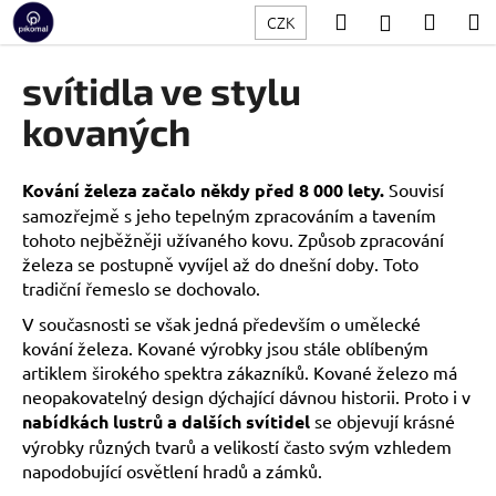
K
Přejít
Hledat
Nákup
M
Přihlášení
CZK
na
o
obsah
Zpět
Zpět
košík
š
svítidla ve stylu
í
C
kovaných
k
o
p
Kování železa začalo někdy před 8 000 lety.
Souvisí
o
samozřejmě s jeho tepelným zpracováním a tavením
t
tohoto nejběžněji užívaného kovu. Způsob zpracování
ř
železa se postupně vyvíjel až do dnešní doby. Toto
tradiční řemeslo se dochovalo.
e
b
V současnosti se však jedná především o umělecké
u
kování železa. Kované výrobky jsou stále oblíbeným
artiklem širokého spektra zákazníků. Kované železo má
j
neopakovatelný design dýchající dávnou historii. Proto i v
e
nabídkách lustrů a dalších svítidel
se objevují krásné
t
výrobky různých tvarů a velikostí často svým vzhledem
e
napodobující osvětlení hradů a zámků.
n