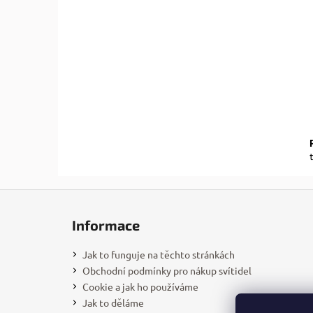
l
Z
á
Informace
p
a
Jak to funguje na těchto stránkách
t
Obchodní podmínky pro nákup svítidel
í
Cookie a jak ho používáme
Jak to děláme