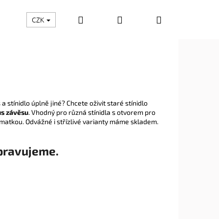
Hledat
Přihlášení
Nákupní
CZK
košík
 stínidlo úplně jiné? Chcete oživit staré stínidlo
s závěsu
. Vhodný pro různá stínidla s otvorem pro
tit matkou. Odvážné i střízlivé varianty máme skladem.
pravujeme.