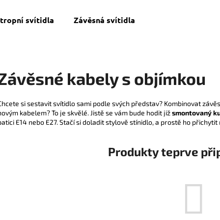
tropní svítidla
Závěsná svítidla
Co potřebujete najít?
Závěsné kabely s objímkou
HLEDAT
Chcete si sestavit svítidlo sami podle svých představ? Kombinovat závěs a
novým kabelem? To je skvělé. Jistě se vám bude hodit již
smontovaný ku
patici E14 nebo E27. Stačí si doladit stylově stínidlo, a prostě ho přichy
Produkty teprve při