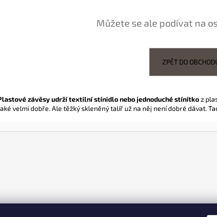
Můžete se ale podívat na os
ZPĚT DO OBCHOD
Plastové závěsy udrží textilní stínidlo nebo jednoduché stínítko
z plas
také velmi dobře. Ale těžký skleněný talíř už na něj není dobré dávat. T