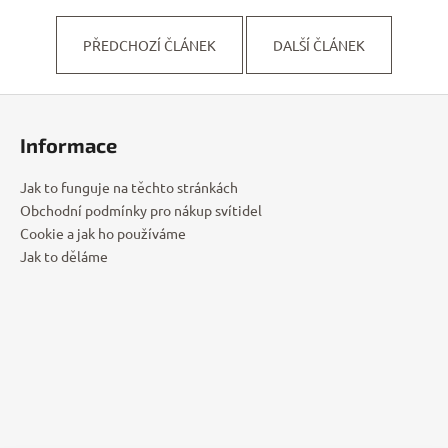
PŘEDCHOZÍ ČLÁNEK
DALŠÍ ČLÁNEK
Z
á
Informace
p
a
Jak to funguje na těchto stránkách
t
Obchodní podmínky pro nákup svítidel
í
Cookie a jak ho používáme
Jak to děláme