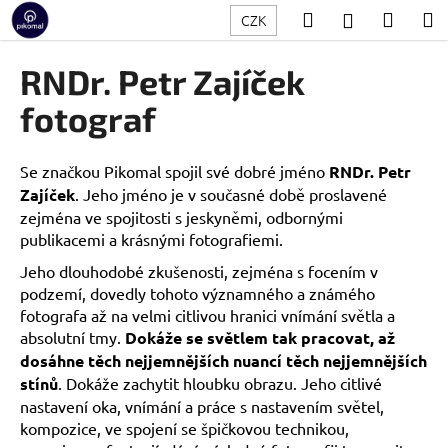
K
Přejít
Hledat
Nákup
M
Přihlášení
CZK
na
o
obsah
Zpět
Zpět
košík
š
RNDr. Petr Zajíček
í
C
fotograf
k
o
p
Se značkou Pikomal spojil své dobré jméno
RNDr. Petr
o
Zajíček
. Jeho jméno je v současné době proslavené
t
zejména ve spojitosti s jeskyněmi, odbornými
ř
publikacemi a krásnými fotografiemi.
e
Jeho dlouhodobé zkušenosti, zejména s focením v
b
podzemí, dovedly tohoto významného a známého
u
fotografa až na velmi citlivou hranici vnímání světla a
absolutní tmy.
Dokáže se světlem tak pracovat, až
j
dosáhne těch nejjemnějších nuancí těch nejjemnějších
e
stínů
. Dokáže zachytit hloubku obrazu. Jeho citlivé
t
nastavení oka, vnímání a práce s nastavením světel,
e
kompozice, ve spojení se špičkovou technikou,
n