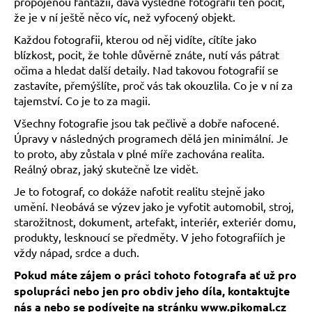
propojenou fantazií, dává výsledné fotografii ten pocit,
a
že je v ní ještě něco víc, než vyfocený objekt.
j
Každou fotografii, kterou od něj vidíte, cítíte jako
í
blízkost, pocit, že tohle důvěrně znáte, nutí vás pátrat
t
očima a hledat další detaily. Nad takovou fotografií se
zastavíte, přemýšlíte, proč vás tak okouzlila. Co je v ní za
?
tajemství. Co je to za magii.
Všechny fotografie jsou tak pečlivě a dobře nafocené.
Úpravy v následných programech dělá jen minimální. Je
to proto, aby zůstala v plné míře zachována realita.
HLEDAT
Reálný obraz, jaký skutečně lze vidět.
Je to fotograf, co dokáže nafotit realitu stejně jako
umění. Neobává se výzev jako je vyfotit automobil, stroj,
starožitnost, dokument, artefakt, interiér, exteriér domu,
produkty, lesknoucí se předměty. V jeho fotografiích je
vždy nápad, srdce a duch.
Pokud máte zájem o práci tohoto fotografa ať už pro
spolupráci nebo jen pro obdiv jeho díla, kontaktujte
nás a nebo se podívejte na stránku www.pikomal.cz